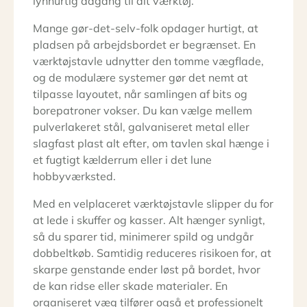
lynhurtig adgang til dit værktøj.
Mange gør-det-selv-folk opdager hurtigt, at
pladsen på arbejdsbordet er begrænset. En
værktøjstavle udnytter den tomme vægflade,
og de modulære systemer gør det nemt at
tilpasse layoutet, når samlingen af bits og
borepatroner vokser. Du kan vælge mellem
pulverlakeret stål, galvaniseret metal eller
slagfast plast alt efter, om tavlen skal hænge i
et fugtigt kælderrum eller i det lune
hobbyværksted.
Med en velplaceret værktøjstavle slipper du for
at lede i skuffer og kasser. Alt hænger synligt,
så du sparer tid, minimerer spild og undgår
dobbeltkøb. Samtidig reduceres risikoen for, at
skarpe genstande ender løst på bordet, hvor
de kan ridse eller skade materialer. En
organiseret væg tilfører også et professionelt