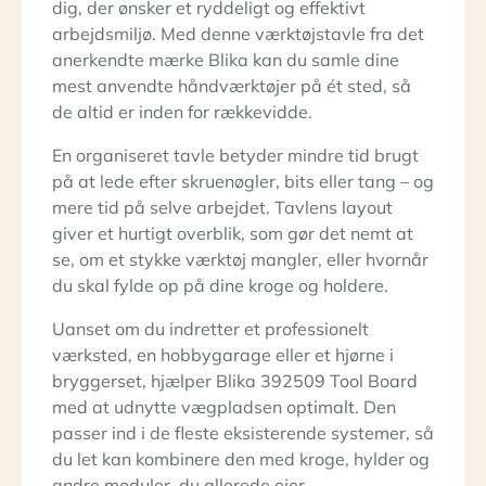
dig, der ønsker et ryddeligt og effektivt
arbejdsmiljø. Med denne værktøjstavle fra det
anerkendte mærke Blika kan du samle dine
mest anvendte håndværktøjer på ét sted, så
de altid er inden for rækkevidde.
En organiseret tavle betyder mindre tid brugt
på at lede efter skruenøgler, bits eller tang – og
mere tid på selve arbejdet. Tavlens layout
giver et hurtigt overblik, som gør det nemt at
se, om et stykke værktøj mangler, eller hvornår
du skal fylde op på dine kroge og holdere.
Uanset om du indretter et professionelt
værksted, en hobbygarage eller et hjørne i
bryggerset, hjælper Blika 392509 Tool Board
med at udnytte vægpladsen optimalt. Den
passer ind i de fleste eksisterende systemer, så
du let kan kombinere den med kroge, hylder og
andre moduler, du allerede ejer.