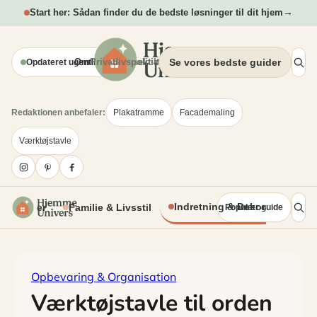
Spring
→
Start her: Sådan finder du de bedste løsninger til dit hjem
til
indhold
Om
Privatlivspolitik
Blogsektion
Se vores bedste guider
Opdateret ugentligt
Redaktionen anbefaler:
Plakatramme
Facademaling
Værktøjstavle
Indretning & Dekoration
 Projekter
Familie & Livsstil
Populær guide
Opbevaring & Organisation
Værktøjstavle til orden