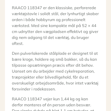
RAACO 118347 er den klassiske, perforerede
værktøjstavle i solidt stål, der lynhurtigt skaber
orden i både hobbyrum og professionelt
værksted. Med sine kompakte mål på 52 × 44
cm udnytter den vægpladsen effektivt og giver
dig nem adgang til det værktøj, du bruger
oftest.
Den pulverlakerede stålplade er designet til at
bære kroge, holdere og små bakker, så du kan
tilpasse opsætningen præcis efter dit behov.
Uanset om du arbejder med cykelreparation,
træprojekter eller bilvedligehold, får du et
overskueligt arbejdsområde, hvor intet værktøj
forsvinder i rodekassen.
RAACO 118347 vejer kun 1,44 kg og kan
derfor monteres af én person uden besvær.
Den slanke dybde på blot 1,1 cm betyder, at