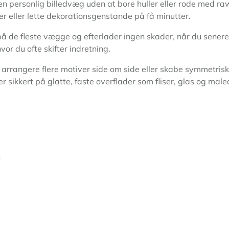
n personlig billedvæg uden at bore huller eller rode med raw
er eller lette dekorationsgenstande på få minutter.
de fleste vægge og efterlader ingen skader, når du senere øns
vor du ofte skifter indretning.
til at arrangere flere motiver side om side eller skabe symme
 sikkert på glatte, faste overflader som fliser, glas og mal
t