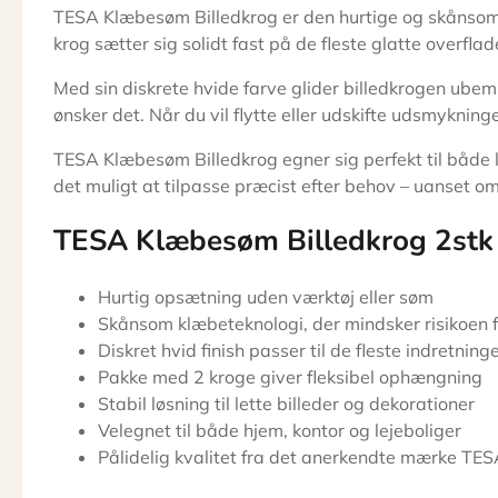
TESA Klæbesøm Billedkrog er den hurtige og skånsomm
krog sætter sig solidt fast på de fleste glatte overfla
Med sin diskrete hvide farve glider billedkrogen ubem
ønsker det. Når du vil flytte eller udskifte udsmyknin
TESA Klæbesøm Billedkrog egner sig perfekt til både le
det muligt at tilpasse præcist efter behov – uanset om 
TESA Klæbesøm Billedkrog 2stk
Hurtig opsætning uden værktøj eller søm
Skånsom klæbeteknologi, der mindsker risikoen
Diskret hvid finish passer til de fleste indretning
Pakke med 2 kroge giver fleksibel ophængning
Stabil løsning til lette billeder og dekorationer
Velegnet til både hjem, kontor og lejeboliger
Pålidelig kvalitet fra det anerkendte mærke TE