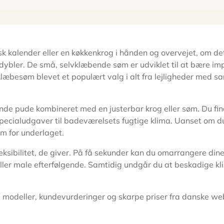
isk kalender eller en køkkenkrog i hånden og overvejet, om d
dybler. De små, selvklæbende søm er udviklet til at bære im
læbesøm blevet et populært valg i alt fra lejligheder med sa
de pude kombineret med en justerbar krog eller søm. Du find
pecialudgaver til badeværelsets fugtige klima. Uanset om du
m for underlaget.
sibilitet, de giver. På få sekunder kan du omarrangere dine 
ller male efterfølgende. Samtidig undgår du at beskadige klink
odeller, kundevurderinger og skarpe priser fra danske webs