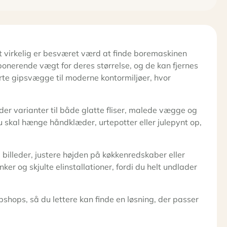
et virkelig er besværet værd at finde boremaskinen
ponerende vægt for deres størrelse, og de kan fjernes
rte gipsvægge til moderne kontormiljøer, hvor
er varianter til både glatte fliser, malede vægge og
 skal hænge håndklæder, urtepotter eller julepynt op,
billeder, justere højden på køkkenredskaber eller
er og skjulte elinstallationer, fordi du helt undlader
hops, så du lettere kan finde en løsning, der passer