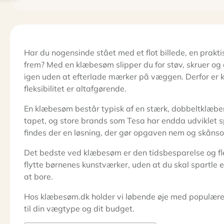
Har du nogensinde stået med et flot billede, en prakt
frem? Med en klæbesøm slipper du for støv, skruer og 
igen uden at efterlade mærker på væggen. Derfor er k
fleksibilitet er altafgørende.
En klæbesøm består typisk af en stærk, dobbeltklæben
tapet, og store brands som Tesa har endda udviklet s
findes der en løsning, der gør opgaven nem og skånso
Det bedste ved klæbesøm er den tidsbesparelse og flek
flytte børnenes kunstværker, uden at du skal spartle e
at bore.
Hos klæbesøm.dk holder vi løbende øje med populære m
til din vægtype og dit budget.