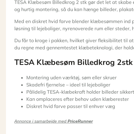
TESA Klæbesøm Billedkrog 2 stk gør det let at skabe e
og hurtig montering, så du kan hænge billeder, plakat
Med en diskret hvid farve blender klæbesømmen ind på 
løsning til lejeboliger, nyrenoverede rum eller steder, h
Du får to kroge i pakken, hvilket giver fleksibilitet 
du regne med gennemtestet klæbeteknologi, der holder
TESA Klæbesøm Billedkrog 2stk
Montering uden værktøj, søm eller skruer
Skadefri fjernelse – ideel til lejeboliger
Pålidelig TESA-klæbekraft holder billeder sikker
Kan omplaceres efter behov uden klæberester
Diskret hvid farve passer til enhver væg
Annonce i samarbejde med
PriceRunner