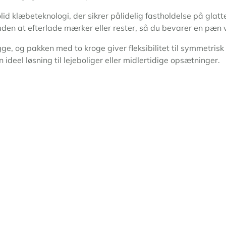
d klæbe­teknologi, der sikrer pålidelig fastholdelse på glatt
 uden at efterlade mærker eller rester, så du bevarer en pæn
gge, og pakken med to kroge giver fleksibilitet til symmetris
ideel løsning til lejeboliger eller midlertidige opsætninger.