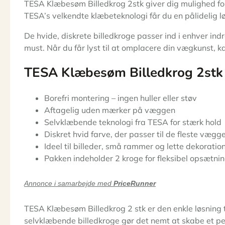
TESA Klæbesøm Billedkrog 2stk giver dig mulighed for 
TESA’s velkendte klæbeteknologi får du en pålidelig l
De hvide, diskrete billedkroge passer ind i enhver indr
must. Når du får lyst til at omplacere din vægkunst, k
TESA Klæbesøm Billedkrog 2stk
Borefri montering – ingen huller eller støv
Aftagelig uden mærker på væggen
Selvklæbende teknologi fra TESA for stærk hold
Diskret hvid farve, der passer til de fleste vægg
Ideel til billeder, små rammer og lette dekoratio
Pakken indeholder 2 kroge for fleksibel opsætni
Annonce i samarbejde med
PriceRunner
TESA Klæbesøm Billedkrog 2 stk er den enkle løsning ti
selvklæbende billedkroge gør det nemt at skabe et pers