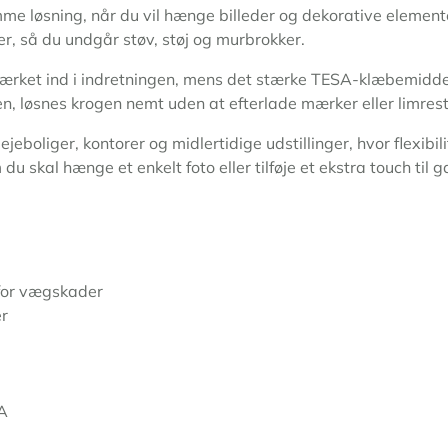
e løsning, når du vil hænge billeder og dekorative element
der, så du undgår støv, støj og murbrokker.
ærket ind i indretningen, mens det stærke TESA-klæbemiddel 
gen, løsnes krogen nemt uden at efterlade mærker eller limrest
jeboliger, kontorer og midlertidige udstillinger, hvor flexibi
du skal hænge et enkelt foto eller tilføje et ekstra touch til 
 for vægskader
er
SA