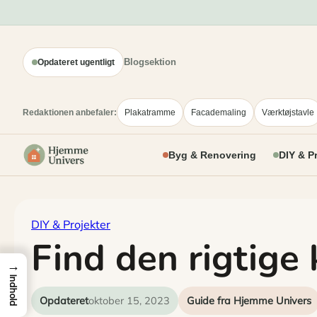
Spring
til
indhold
Blogsektion
Opdateret ugentligt
Redaktionen anbefaler:
Plakatramme
Facademaling
Værktøjstavle
Byg & Renovering
DIY & P
DIY & Projekter
Find den rigtige
→
Indhold
Opdateret
oktober 15, 2023
Guide fra Hjemme Univers