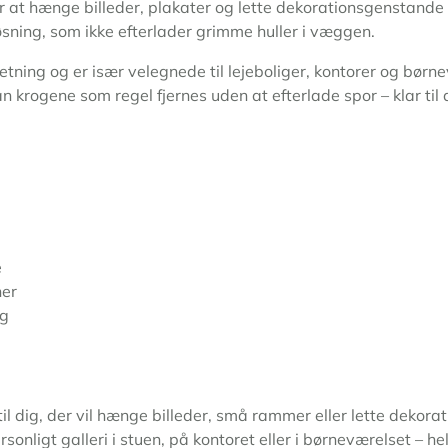
at hænge billeder, plakater og lette dekorationsgenstande o
øsning, som ikke efterlader grimme huller i væggen.
etning og er især velegnede til lejeboliger, kontorer og børn
an krogene som regel fjernes uden at efterlade spor – klar ti
e
ner
ng
l dig, der vil hænge billeder, små rammer eller lette dekora
onligt galleri i stuen, på kontoret eller i børneværelset – he