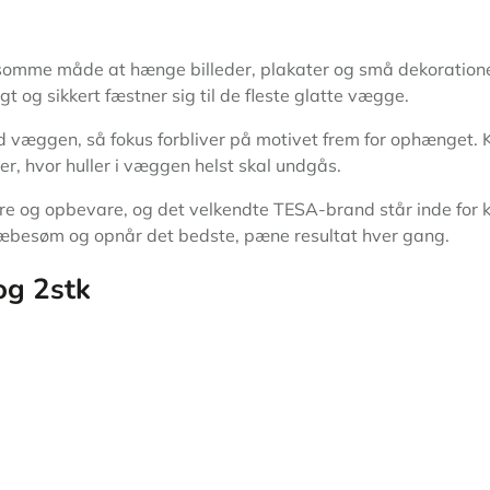
omme måde at hænge billeder, plakater og små dekorationer
t og sikkert fæstner sig til de fleste glatte vægge.
med væggen, så fokus forbliver på motivet frem for ophænget. 
er, hvor huller i væggen helst skal undgås.
re og opbevare, og det velkendte TESA-brand står inde for 
 klæbesøm og opnår det bedste, pæne resultat hver gang.
og 2stk