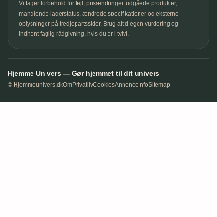
Vi tager forbehold for fejl, prisændringer, udgåede produkter,
manglende lagerstatus, ændrede specifikationer og eksterne
oplysninger på tredjepartssider. Brug altid egen vurdering og
indhent faglig rådgivning, hvis du er i tvivl.
Hjemme Univers — Gør hjemmet til dit univers
© Hjemmeunivers.dk
Om
Privatliv
Cookies
Annonceinfo
Sitemap