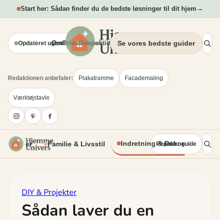
Spring
→
Start her: Sådan finder du de bedste løsninger til dit hjem
til
indhold
Om
Privatlivspolitik
Blogsektion
Se vores bedste guider
Opdateret ugentligt
Redaktionen anbefaler:
Plakatramme
Facademaling
Værktøjstavle
Indretning & Dekoration
 Projekter
Familie & Livsstil
Populær guide
DIY & Projekter
Sådan laver du en