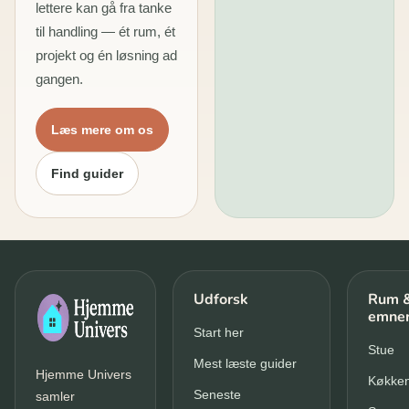
lettere kan gå fra tanke
til handling — ét rum, ét
projekt og én løsning ad
gangen.
Læs mere om os
Find guider
Udforsk
Rum 
emne
Start her
Stue
Mest læste guider
Hjemme Univers
Køkke
Seneste
samler