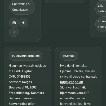
Opbevaring &
Lille
Organisation
badev
Entré-
opbev
Udgiverinformation
Kontakt
Hjemmeunivers.dk udgives
Hvis du vil kontakte
af
BGGD Digital
Hjemme Univers, skal du
CVR:
34482853
skrive til vores centralmail:
Adresse:
Dalgas
bggd@bggd.dk
Boulevard 48, 2000
Skriv venligst
“att:
Frederiksberg, Danmark
hjemmeunivers.dk”
i
Bemærk:
personlig
emnefeltet, så din
henvendelse eller
henvendelse kan blive