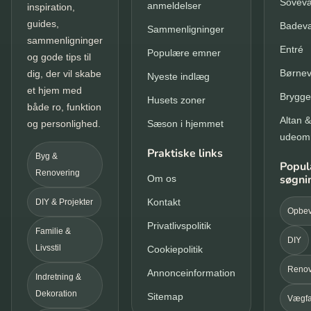
Sovevæ
anmeldelser
inspiration,
guides,
Badev
Sammenligninger
sammenligninger
Entré
Populære emner
og gode tips til
Børnev
dig, der vil skabe
Nyeste indlæg
et hjem med
Brygge
Husets zoner
både ro, funktion
Altan &
og personlighed.
Sæson i hjemmet
udeom
Praktiske links
Byg &
Popul
Renovering
søgni
Om os
Kontakt
DIY & Projekter
Opbev
Privatlivspolitik
Familie &
DIY
Livsstil
Cookiepolitik
Renov
Annonceinformation
Indretning &
Dekoration
Sitemap
Vægfa