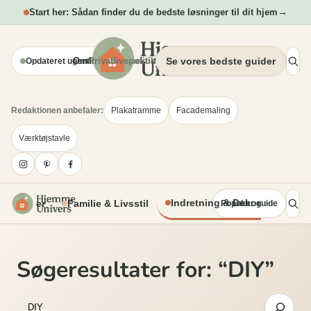
Spring
→
Start her: Sådan finder du de bedste løsninger til dit hjem
til
indhold
Om
Privatlivspolitik
Blogsektion
Se vores bedste guider
Opdateret ugentligt
Redaktionen anbefaler:
Plakatramme
Facademaling
Værktøjstavle
Indretning & Dekoration
 Projekter
Familie & Livsstil
Populær guide
Søgeresultater for: “DIY”
Søg