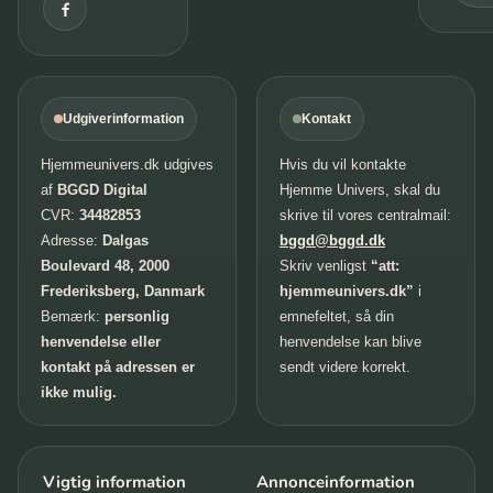
Udgiverinformation
Kontakt
Hjemmeunivers.dk udgives
Hvis du vil kontakte
af
BGGD Digital
Hjemme Univers, skal du
CVR:
34482853
skrive til vores centralmail:
Adresse:
Dalgas
bggd@bggd.dk
Boulevard 48, 2000
Skriv venligst
“att:
Frederiksberg, Danmark
hjemmeunivers.dk”
i
Bemærk:
personlig
emnefeltet, så din
henvendelse eller
henvendelse kan blive
kontakt på adressen er
sendt videre korrekt.
ikke mulig.
Vigtig information
Annonceinformation