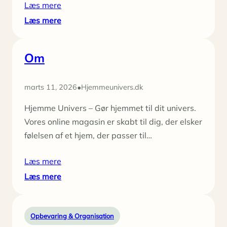
Læs mere
:
Læs mere
Regnvejrsdag?
25
Om
kreative
aktiviteter
der
•
marts 11, 2026
Hjemmeunivers.dk
samler
familien
Hjemme Univers – Gør hjemmet til dit univers.
Vores online magasin er skabt til dig, der elsker
følelsen af et hjem, der passer til…
Læs mere
:
Læs mere
Om
Opbevaring & Organisation