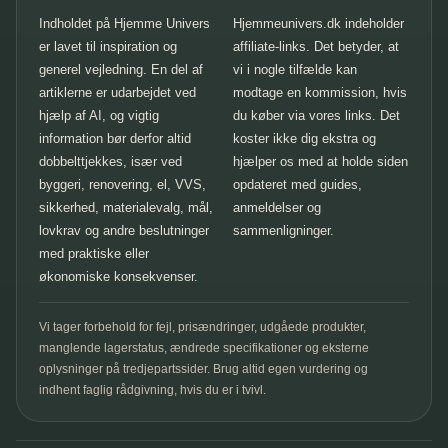
Indholdet på Hjemme Univers
Hjemmeunivers.dk indeholder
er lavet til inspiration og
affiliate-links. Det betyder, at
generel vejledning. En del af
vi i nogle tilfælde kan
artiklerne er udarbejdet ved
modtage en kommission, hvis
hjælp af AI, og vigtig
du køber via vores links. Det
information bør derfor altid
koster ikke dig ekstra og
dobbelttjekkes, især ved
hjælper os med at holde siden
byggeri, renovering, el, VVS,
opdateret med guides,
sikkerhed, materialevalg, mål,
anmeldelser og
lovkrav og andre beslutninger
sammenligninger.
med praktiske eller
økonomiske konsekvenser.
Vi tager forbehold for fejl, prisændringer, udgåede produkter,
manglende lagerstatus, ændrede specifikationer og eksterne
oplysninger på tredjepartssider. Brug altid egen vurdering og
indhent faglig rådgivning, hvis du er i tvivl.