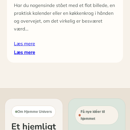
Har du nogensinde stået med et flot billede, en
praktisk kalender eller en køkkenkrog i hånden
og overvejet, om det virkelig er besværet
værd…
Læs mere
:
Læs mere
Find
den
rigtige
klæbesøm
til
dit
næste
projekt
Om Hjemme Univers
Få nye idéer til
hjemmet
Et hjemligt