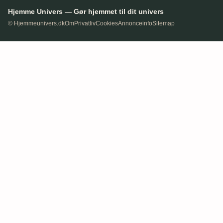
Hjemme Univers — Gør hjemmet til dit univers
© Hjemmeunivers.dk
Om
Privatliv
Cookies
Annonceinfo
Sitemap