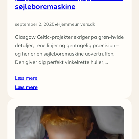
søjleboremaskine
•
september 2, 2025
Hjemmeunivers.dk
Glasgow Celtic-projekter skriger på grøn-hvide
detaljer, rene linjer og gentagelig præcision –
og her er en søjleboremaskine uovertruffen.
Den giver dig perfekt vinkelrette huller,…
Læs mere
:
Læs mere
8
idéer
til
Glasgow
Celtic
DIY-
projekter