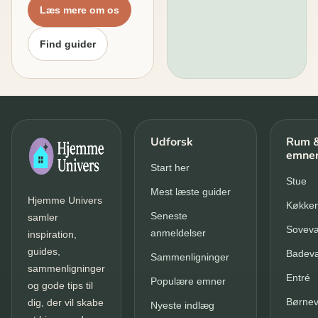
Læs mere om os
Find guider
Udforsk
Rum 
emne
Start her
Stue
Mest læste guider
Hjemme Univers
Køkke
Seneste
samler
Sovevæ
anmeldelser
inspiration,
guides,
Badev
Sammenligninger
sammenligninger
Entré
Populære emner
og gode tips til
Børnev
dig, der vil skabe
Nyeste indlæg