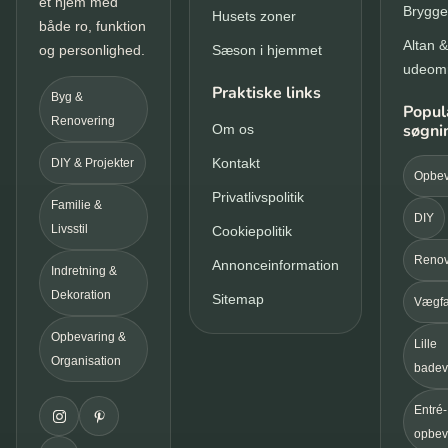
et hjem med
Brygge
Husets zoner
både ro, funktion
Altan &
og personlighed.
Sæson i hjemmet
udeom
Praktiske links
Byg &
Popul
Renovering
søgni
Om os
Kontakt
DIY & Projekter
Opbev
Privatlivspolitik
Familie &
DIY
Livsstil
Cookiepolitik
Renov
Annonceinformation
Indretning &
Dekoration
Sitemap
Vægfa
Opbevaring &
Lille
Organisation
badev
Entré-
opbev