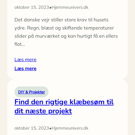
•
oktober 15, 2023
Hjemmeunivers.dk
Det danske vejr stiller store krav til husets
ydre. Regn, blæst og skiftende temperaturer
slider på murværket og kan hurtigt få en ellers
flot…
Læs mere
:
Læs mere
Facadestruktur
–
find
DIY & Projekter
den
Find den rigtige klæbesøm til
optimale
dit næste projekt
løsning
til
din
•
oktober 15, 2023
Hjemmeunivers.dk
facade