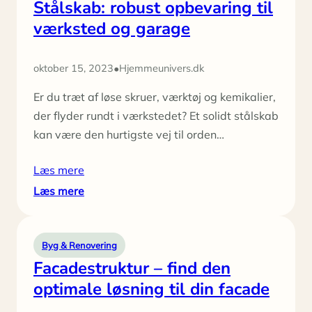
Stålskab: robust opbevaring til
værksted og garage
•
oktober 15, 2023
Hjemmeunivers.dk
Er du træt af løse skruer, værktøj og kemikalier,
der flyder rundt i værkstedet? Et solidt stålskab
kan være den hurtigste vej til orden…
Læs mere
:
Læs mere
Stålskab:
robust
opbevaring
Byg & Renovering
til
Facadestruktur – find den
værksted
optimale løsning til din facade
og
garage