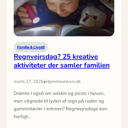
du
kan
bygge
med
en
søjleboremaskine
Familie & Livsstil
Regnvejrsdag? 25 kreative
aktiviteter der samler familien
•
marts 27, 2026
Hjemmeunivers.dk
Drømte I også om solskin og picnic i haven,
men vågnede til lyden af regn på ruden og
gummistøvler i entreen? Regnvejrsdage kan
hurtigt…